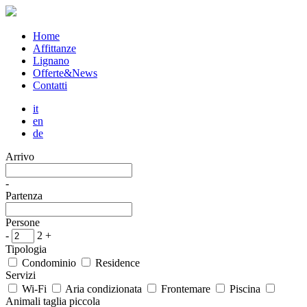
Home
Affittanze
Lignano
Offerte&News
Contatti
it
en
de
Arrivo
-
Partenza
Persone
-
2
+
Tipologia
Condominio
Residence
Servizi
Wi-Fi
Aria condizionata
Frontemare
Piscina
Animali taglia piccola