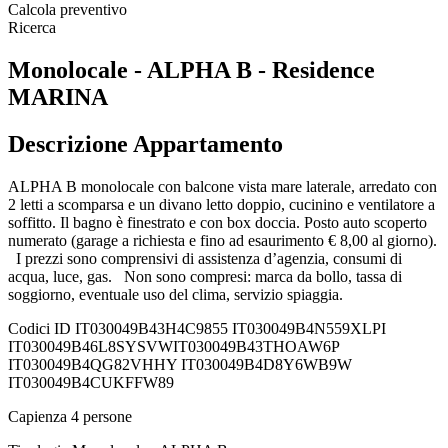
Calcola preventivo
Ricerca
Monolocale - ALPHA B - Residence
MARINA
Descrizione Appartamento
ALPHA B monolocale con balcone vista mare laterale, arredato con
2 letti a scomparsa e un divano letto doppio, cucinino e ventilatore a
soffitto. Il bagno è finestrato e con box doccia. Posto auto scoperto
numerato (garage a richiesta e fino ad esaurimento € 8,00 al giorno).
I prezzi sono comprensivi di assistenza d’agenzia, consumi di
acqua, luce, gas. Non sono compresi: marca da bollo, tassa di
soggiorno, eventuale uso del clima, servizio spiaggia.
Codici ID
IT030049B43H4C9855 IT030049B4N559XLPI
IT030049B46L8SYSVW
IT030049B43THOAW6P
IT030049B4QG82VHHY IT030049B4D8Y6WB9W
IT030049B4CUKFFW89
Capienza
4 persone