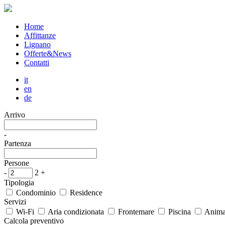
Home
Affittanze
Lignano
Offerte&News
Contatti
it
en
de
Arrivo
-
Partenza
Persone
-
2
+
Tipologia
Condominio
Residence
Servizi
Wi-Fi
Aria condizionata
Frontemare
Piscina
Animal
Calcola preventivo