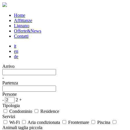
Home
Affittanze
Lignano
Offerte&News
Contatti
it
en
de
Arrivo
-
Partenza
Persone
-
2
+
Tipologia
Condominio
Residence
Servizi
Wi-Fi
Aria condizionata
Frontemare
Piscina
Animali taglia piccola